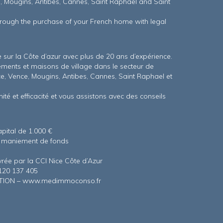
ce, Mougins, Antibes, Cannes, Saint Raphael and Saint
through the purchase of your French home with legal
sur la Côte d’azur avec plus de 20 ans d’expérience.
tements et maisons de village dans le secteur de
ce, Vence, Mougins, Antibes, Cannes, Saint Raphael et
té et efficacité et vous assistons avec des conseils
ital de 1.000 €
s maniement de fonds
rée par la CCI Nice Côte d’Azur
120 137 405
ION – www.medimmoconso.fr