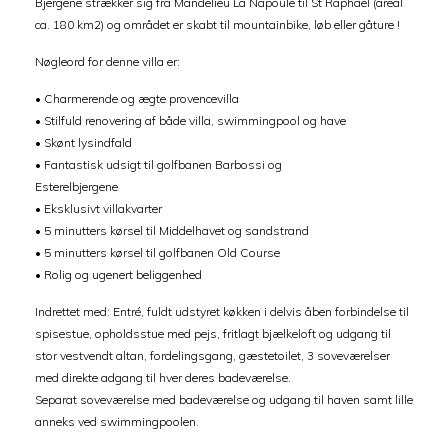
Bjergene strækker sig fra Mandelieu La Napoule til St Raphaël (areal
ca. 180 km2) og området er skabt til mountainbike, løb eller gåture !
Nøgleord for denne villa er:
• Charmerende og ægte provencevilla
• Stilfuld renovering af både villa, swimmingpool og have
• Skønt lysindfald
• Fantastisk udsigt til golfbanen Barbossi og
Esterelbjergene
• Eksklusivt villakvarter
• 5 minutters kørsel til Middelhavet og sandstrand
• 5 minutters kørsel til golfbanen Old Course
• Rolig og ugenert beliggenhed
Indrettet med: Entré, fuldt udstyret køkken i delvis åben forbindelse til
spisestue, opholdsstue med pejs, fritlagt bjælkeloft og udgang til
stor vestvendt altan, fordelingsgang, gæstetoilet, 3 soveværelser
med direkte adgang til hver deres badeværelse.
Separat soveværelse med badeværelse og udgang til haven samt lille
anneks ved swimmingpoolen.