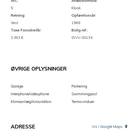
WC:
Afløbsforhold:
5
Kloak
Retning:
Opførelsesår:
Vest
1969
Taxe Foncière/år:
Bolig ref.:
3.383 €
IDVV-00134
ØVRIGE OPLYSNINGER
Garage
Parkering
Interphone/videophone
Swimmingpool
Klimaanlæg/Airconditon
Termovinduer
ADRESSE
Vis i Google Maps