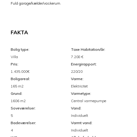
Fuld garage/kælder/vaskerum.
FAKTA
Bolig type:
Taxe Habitation/år:
Villa
7.208 €
Pris:
Energirapport:
1.435.000€
220/20
Boligareal:
Varme:
165 m2
Elektricitet
Grund:
Varmetype:
1606 m2
Central varmepumpe
Soveværelser:
Vand:
5
Individuelt
Badeværelser:
Varmt vand:
4
Individuelt