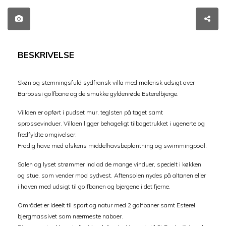
BESKRIVELSE
Skøn og stemningsfuld sydfransk villa med malerisk udsigt over
Barbossi golfbane og de smukke gyldenrøde Esterelbjerge.
Villaen er opført i pudset mur, teglsten på taget samt
sprossevinduer. Villaen ligger behageligt tilbagetrukket i ugenerte og
fredfyldte omgivelser.
Frodig have med alskens middelhavsbeplantning og swimmingpool.
Solen og lyset strømmer ind ad de mange vinduer, specielt i køkken
og stue, som vender mod sydvest. Aftensolen nydes på altanen eller
i haven med udsigt til golfbanen og bjergene i det fjerne.
Området er ideelt til sport og natur med 2 golfbaner samt Esterel
bjergmassivet som nærmeste naboer.