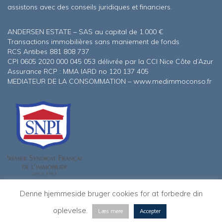
assistons avec des conseils juridiques et financiers.
ANDERSEN ESTATE – SAS au capital de 1.000 €
Transactions immobilières sans maniement de fonds
RCS Antibes 881 808 737
CPI 0605 2020 000 045 053 délivrée par la CCI Nice Côte d’Azur
Assurance RCP : MMA IARD no 120 137 405
MEDIATEUR DE LA CONSOMMATION – www.medimmoconso.fr
Denne hjemmeside bruger cookies for at forbedre din
NYHEDSBREV
BOLIGER TIL
EKSEMPLER PÅ
© 2020 | ANDERSEN ESTATE SAS
oplevelse.
Læs mere
Accepter
TILMELDING
SALG
SOLGTE BOLIGER