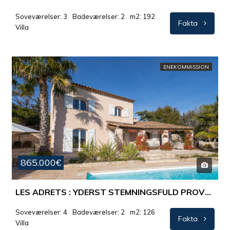
Soveværelser: 3
Badeværelser: 2
m2: 192
Fakta
Villa
ENEKOMMISSION
865.000€
LES ADRETS : YDERST STEMNINGSFULD PROVENCEVILLA MED STORSLÅET PANORAMAUDSIGT
Soveværelser: 4
Badeværelser: 2
m2: 126
Fakta
Villa