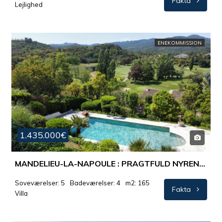
Fakta
Lejlighed
ENEKOMMISSION
1.435.000€
MANDELIEU-LA-NAPOULE : PRAGTFULD NYRENOVERET PROVENCALSK VILLA MED EMINENT UDSIGT
Soveværelser: 5
Badeværelser: 4
m2: 165
Fakta
Villa