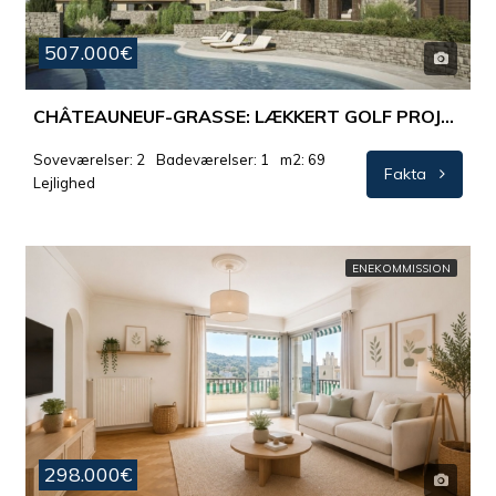
507.000€
CHÂTEAUNEUF-GRASSE: LÆKKERT GOLF PROJEKTBYGGERI MED SWIMMINGPOOL.
Soveværelser: 2
Badeværelser: 1
m2: 69
Fakta
Lejlighed
ENEKOMMISSION
298.000€