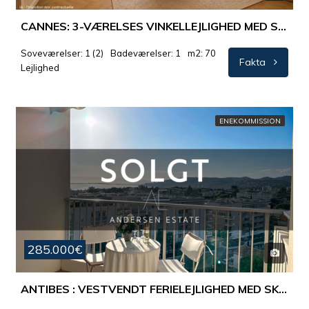
CANNES: 3-VÆRELSES VINKELLEJLIGHED MED SYDØSTVENDT ALTAN OG DEJLIG UDSIGT
Soveværelser: 1 (2)
Badeværelser: 1
m2: 70
Fakta
Lejlighed
ENEKOMMISSION
285.000€
ANTIBES : VESTVENDT FERIELEJLIGHED MED SKØNT POOLANLÆG OG TENNISBANER.