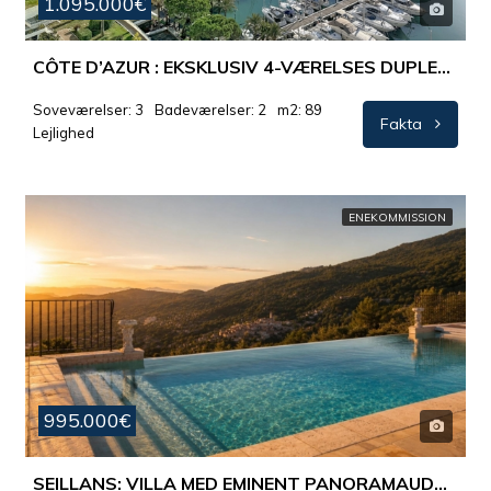
1.095.000€
CÔTE D’AZUR : EKSKLUSIV 4-VÆRELSES DUPLEXLEJLIGHED MED PANORAMAUDSIGT
Soveværelser: 3
Badeværelser: 2
m2: 89
Fakta
Lejlighed
ENEKOMMISSION
995.000€
SEILLANS: VILLA MED EMINENT PANORAMAUDSIGT OG ENESTÅENDE POOLOMRÅDE