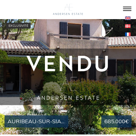
EXCLUSIVITÉ
AURIBEAU-SUR-SIAGNE : VILLA PROVENÇALE EXPOSÉE SUD-OUEST, PROCHE DU VILLAGE
685.000€