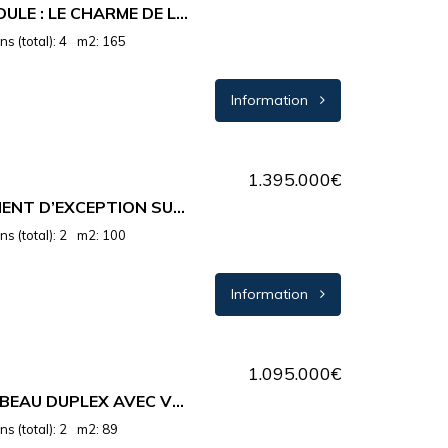
MANDELIEU-LA-NAPOULE : LE CHARME DE LA PROVENCE, L’ÉLÉGANCE DE LA RIVIERA…
s (total): 4
m2: 165
Information
1.395.000€
CANNES : APPARTEMENT D’EXCEPTION SUR LA CROISETTE
s (total): 2
m2: 100
Information
1.095.000€
CÔTE D’AZUR : TRÈS BEAU DUPLEX AVEC VUE PANORAMIQUE
s (total): 2
m2: 89