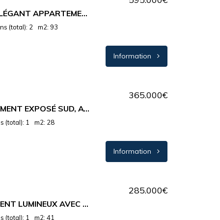
ANTIBES CENTRE – ÉLÉGANT APPARTEMENT 4 PIÈCES À DEUX PAS DU PORT VAUBAN
s (total): 2
m2: 93
Information
365.000€
CAP D’AIL : APPARTEMENT EXPOSÉ SUD, AVEC VUE MER IMPRENABLE.
 (total): 1
m2: 28
Information
285.000€
NICE: BEL APPARTEMENT LUMINEUX AVEC UNE VUE À COUPER LE SOUFFLE
 (total): 1
m2: 41