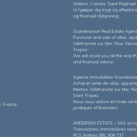
Antibes, Cannes, Saint Raphael
Vi hjælper dig trygt og effektiv
og finansiel rådgivning.
Scandinavian Real Estate Agency
Purchase and sale of villas, a
Villefranche sur Mer, Nice, Ven
Tropez.
We will assist you all the way 
and financial advice.
Agence immobilière Scandinave 
Achat et vente de villas, appar
Menton, Villefranche sur Mer, Ni
Saint Tropez.
Nous vous aidons en toute séréni
s, France
juridiques et financiers.
ANDERSEN ESTATE – SAS au cap
Transactions immobilières san
RCS Antibes 881 808 737