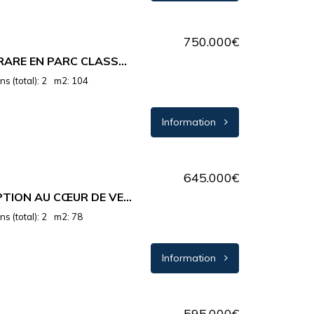
750.000€
CANNES – ADRESSE RARE EN PARC CLASSÉ CŒUR DE VILLE, AVEC IMMENSE TERRASSE ENSOLEILLÉE
s (total): 2
m2: 104
Information
645.000€
PENTHOUSE D’EXCEPTION AU CŒUR DE VENCE – SOLEIL, CALME ET VUE SUR LA MÉDITERRANÉE
s (total): 2
m2: 78
Information
595.000€