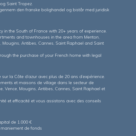
 og Saint Tropez.
t igennem den franske bolighandel og bistår med juridisk
 in the South of France with 20+ years of experience.
partments and townhouses in the area from Menton,
ce, Mougins, Antibes, Cannes, Saint Raphael and Saint
through the purchase of your French home with legal
sur la Côte d’azur avec plus de 20 ans d’expérience.
tements et maisons de village dans le secteur de
ce, Vence, Mougins, Antibes, Cannes, Saint Raphael et
té et efficacité et vous assistons avec des conseils
ital de 1.000 €
s maniement de fonds