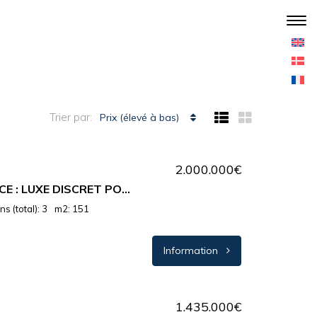
Trier par:
Prix ​​(élevé à bas)
2.000.000€
SAINT-PAUL-DE-VENCE : LUXE DISCRET POUR CETTE VILLA LUMINEUSE TRÈS PROCHE DU VILLAGE.
s (total): 3
m2: 151
Information
1.435.000€