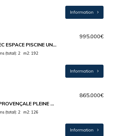
Information
995.000€
SEILLANS : VILLA AVEC ESPACE PISCINE UNIQUE ET VUE PANORAMIQUE
s (total): 2
m2: 192
Information
865.000€
LES ADRETS : VILLA PROVENÇALE PLEINE DE CHARME – VUE PANORAMIQUE
s (total): 2
m2: 126
Information